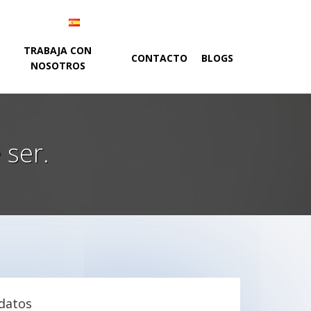
Selector
Idioma
español
de
activo
idioma
TRABAJA CON
CONTACTO
BLOGS
NOSOTROS
 ser.
 datos