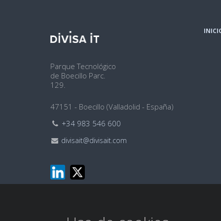
INICI
Dirección
Parque Tecnológico
de Boecillo Parc.
129.
47151 - Boecillo (Valladolid - España)
Teléfono:
+34 983 546 600
Email:
divisait@divisait.com
Este
Este
enlace
enlace
se
se
abrirá
abrirá
en
en