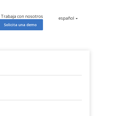
Selector
Trabaja con nosotros
Idioma
español
de
activo
Solicita una demo
idioma