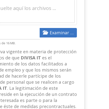
suelte aquí los archivos …
Examinar …
s de 16 MB.
va vigente en materia de protección
mos de que
DIVISA IT
es el
iento de los datos facilitados a
d de empleo y que los mismos serán
ad de hacerle partícipe de los
de personal que se realicen a cargo
A IT
. La legitimación de este
eside en la ejecución de un contrato
nteresada es parte o para la
de éste de medidas precontractuales.