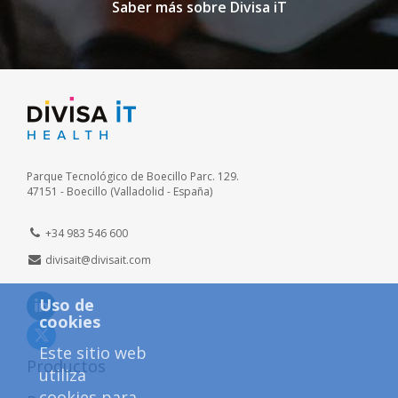
Saber más sobre Divisa iT
Dirección
Parque Tecnológico de Boecillo Parc. 129.
Dirección
47151 - Boecillo (Valladolid - España)
+34 983 546 600
divisait@divisait.com
Enlace
Uso de
cookies
a
Enlace
una
Este sitio web
a
Productos
aplicación
utiliza
una
externa.
cookies para
aplicación