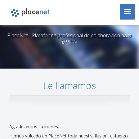
PlaceNet
Passer au contenu
Toggl
navig
PlaceNet - Plataforma profesional de colaboración para
grupos
Le llamamos
Agradecemos su interés.
Hemos volcado en PlaceNet toda nuestra ilusión, esfuerzo