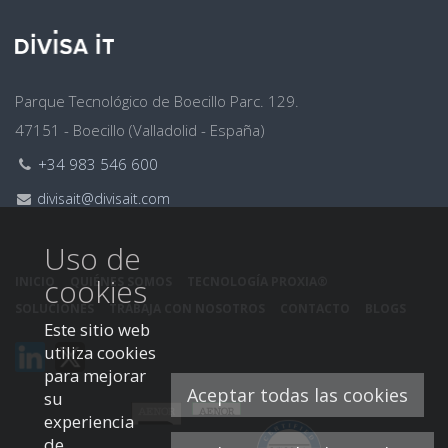
Dirección
Parque Tecnológico de Boecillo Parc. 129.
47151 - Boecillo (Valladolid - España)
Teléfono:
+34 983 546 600
Email:
divisait@divisait.com
Uso de
cookies
INICIO
QUIÉNES SOMOS
TECNOLOGÍA PROXIA®
SOLUCIONES
TRABAJA CON NOSOTROS
CONTACTO
BLOGS
Este sitio web
utiliza cookies
Este
Este
enlace
enlace
para mejorar
Aceptar todas las cookies
se
se
su
abrirá
abrirá
experiencia
en
en
de