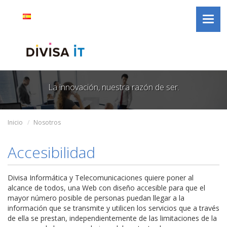
Divisa
Saltar al contenido
Selector
Idioma
español
Toggl
iT
de
activo
navig
idioma
La innovación, nuestra razón de ser.
Inicio
Nosotros
Accesibilidad
Divisa Informática y Telecomunicaciones quiere poner al
alcance de todos, una Web con diseño accesible para que el
mayor número posible de personas puedan llegar a la
información que se transmite y utilicen los servicios que a través
de ella se prestan, independientemente de las limitaciones de la