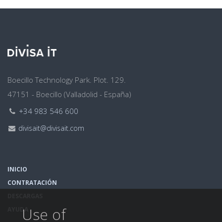
Dirección
Boecillo Technology Park. Plot. 129.
47151 - Boecillo (Valladolid - España)
Teléfono:
+34 983 546 600
Email:
divisait@divisait.com
INICIO
CONTRATACIÓN
DESCARGAS
Use of
AYUDA