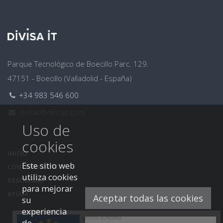
Dirección
Parque Tecnológico de Boecillo Parc. 129.
47151 - Boecillo (Valladolid - España)
Teléfono:
+34 983 546 600
Email:
divisait@divisait.com
Uso de
cookies
INICIO
Este sitio web
CONTRATACIÓN
utiliza cookies
DESCARGAS
para mejorar
AYUDA
Aceptar todas las cookies
su
experiencia
de