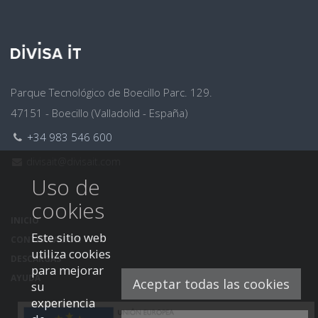
Dirección
Parque Tecnológico de Boecillo Parc. 129.
47151 - Boecillo (Valladolid - España)
Teléfono:
+34 983 546 600
Email:
divisait@divisait.com
Uso de
cookies
INICIO
Este sitio web
CONTRATACIÓN
utiliza cookies
DESCARGAS
para mejorar
AYUDA
Aceptar todas las cookies
su
experiencia