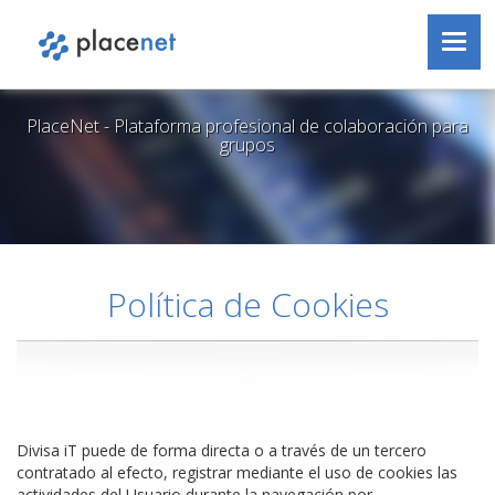
PlaceNet
Saltar al contenido
Toggl
navig
PlaceNet - Plataforma profesional de colaboración para
grupos
Política de Cookies
Divisa iT puede de forma directa o a través de un tercero
contratado al efecto, registrar mediante el uso de cookies las
actividades del Usuario durante la navegación por