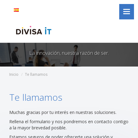
Divisa
Saltar al contenido
Selector
Idioma
español
Toggl
iT
de
activo
navig
idioma
La innovación, nuestra razón de ser.
Inicio
Te llamamos
Te llamamos
Muchas gracias por tu interés en nuestras soluciones.
Rellena el formulario y nos pondremos en contacto contigo
a la mayor brevedad posible.
Estamos seguros de poder ofrecerte una solución y