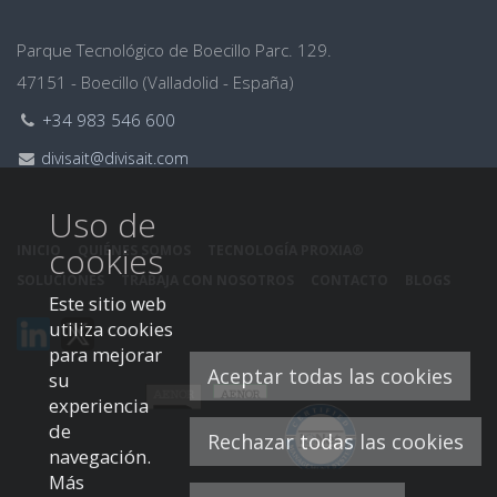
Dirección
Parque Tecnológico de Boecillo Parc. 129.
47151 - Boecillo (Valladolid - España)
Teléfono:
+34 983 546 600
Email:
divisait@divisait.com
Uso de
cookies
INICIO
QUIÉNES SOMOS
TECNOLOGÍA PROXIA®
SOLUCIONES
TRABAJA CON NOSOTROS
CONTACTO
BLOGS
Este sitio web
Este
Este
utiliza cookies
enlace
enlace
para mejorar
Aceptar todas las cookies
se
se
su
abrirá
abrirá
experiencia
en
en
de
Rechazar todas las cookies
una
una
navegación.
ventana
ventana
Más