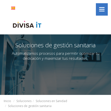
Divisa
Selector
Idioma
español
Toggl
iT
de
activo
navig
idioma
Soluciones de gestión sanitaria
Automatizamos procesos para permitir optimizar tu
dedicación y maximizar tus resultados.
Inicio
Soluciones
Soluciones en Sanidad
Soluciones de gestión sanitaria