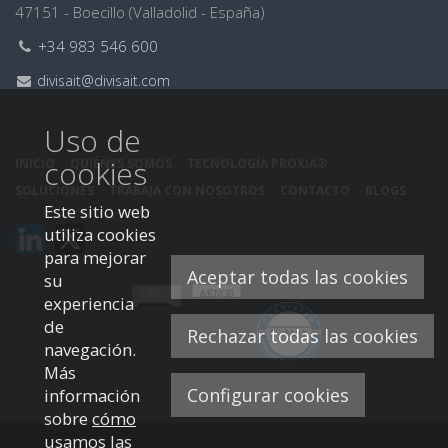
47151 - Boecillo (Valladolid - España)
Teléfono:
+34 983 546 600
Email:
divisait@divisait.com
Uso de
cookies
INICIO
QUIÉNES SOMOS
TECNOLOGÍA PROXIA®
SOLUCIONES
TRABAJA CON NOSOTROS
CONTACTO
BLOGS
Este sitio web
Este
Este
utiliza cookies
enlace
enlace
para mejorar
Aceptar todas las cookies
se
se
su
abrirá
abrirá
experiencia
en
en
de
Rechazar todas las cookies
una
una
navegación.
ventana
ventana
Más
nueva.
nueva.
Configurar cookies
información
sobre
cómo
usamos las